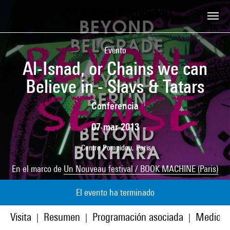
Skip to main content
Centre Pompidou
Evento
Al-Isnad, or Chains we can
Believe in - Slavs & Tatars
Conferencia
07 mar 2013
Centre Pompidou, Paris
En el marco de
Un Nouveau festival / BOOK MACHINE (Paris)
El evento ha terminado
Visita
Resumen
Programación asociada
Medios
|
|
|