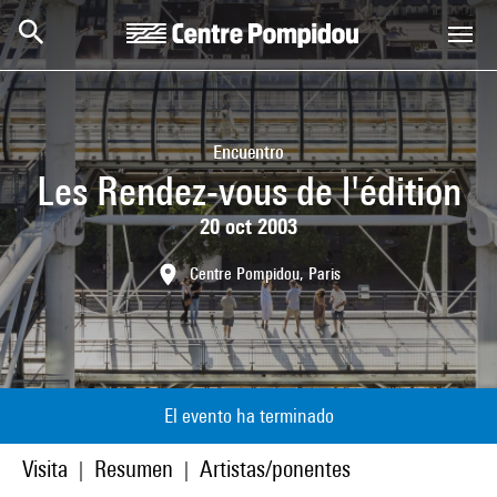
Skip to main content
Centre Pompidou
Encuentro
Les Rendez-vous de l'édition
20 oct 2003
Centre Pompidou, Paris
El evento ha terminado
Visita
Resumen
Artistas/ponentes
|
|