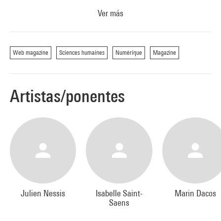
Ver más
Séance présentée et modérée par Peter Stockinger, directeur
de l'ESCoM à la Maison des Sciences de l'Homme.
Avec : Marin Dacos, revues.org
Web magazine
Sciences humaines
Numérique
Magazine
Marc-Olivier Padis, rédacteur en chef d'Esprit
Isabelle Saint-Saens, Vacarme
Julien Nessis, cyberscopie
Artistas/ponentes
Julien Nessis
Isabelle Saint-
Marin Dacos
Saens