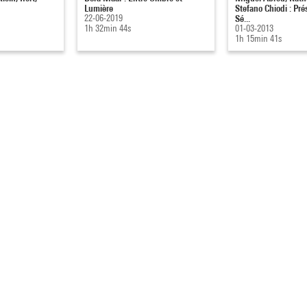
Lumière
Stefano Chiodi : Pré
22-06-2019
Sé...
1h 32min 44s
01-03-2013
1h 15min 41s