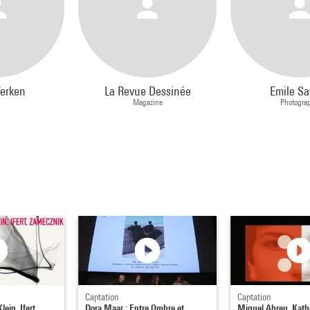
erken
La Revue Dessinée
Emile Sa
Magazine
Photogra
Captation
Captation
ein, Ifert,
Dora Maar : Entre Ombre et
Miguel Abreu, Kathe