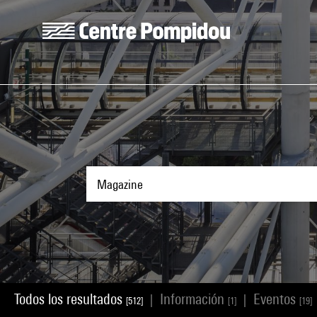
Skip to main content
Centre Pompidou
Todos los resultados
Información
Eventos
|
|
[512]
[1]
[19]