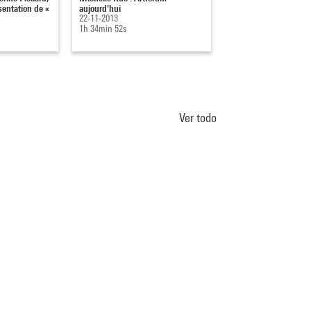
sentation de «
aujourd'hui
(2005)
22-11-2013
2011
1h 34min 52s
6min 43s
Ver todo