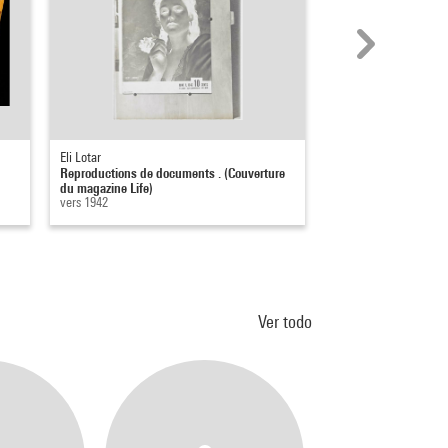
Eli Lotar
Raymond Depardon
Reproductions de documents . (Couverture
Toilettes dans les b
du magazine Life)
GEO, New York
vers 1942
1981
Ver todo