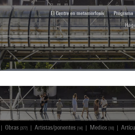
(current)
El Centre en metamorfosis
Programa
Hága
Obras
Artistas/ponentes
Medios
Artíc
|
|
|
|
[377]
[14]
[10]