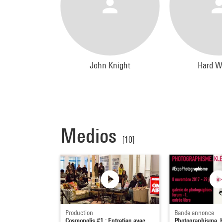
John Knight
Hard W
Medios
[10]
Production
Bande annonce
Cosmopolis #1 : Entretien avec
Photographisme. Kl