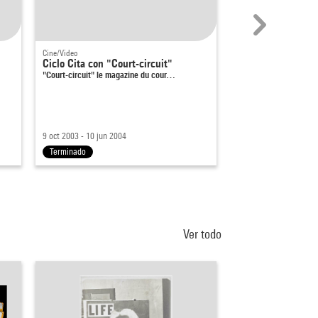
Cine/Video
Exposiciones
Ciclo Cita con "Court-circuit"
Gaston Paris
"Court-circuit" le magazine du cour…
La photographie en sp
Se recomienda encarec
19 ene - 18 abr 2022
9 oct 2003 - 10 jun 2004
11:00 - 21:00
Terminado
Terminado
Ver todo