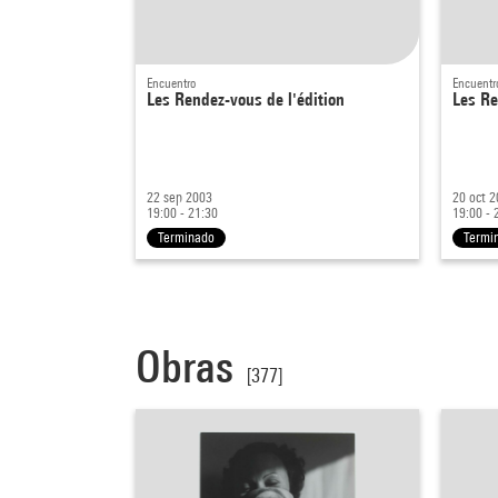
Encuentro
Encuentr
Les Rendez-vous de l'édition
Les Re
22 sep 2003
20 oct 
19:00 - 21:30
19:00 - 
Terminado
Termi
Obras
[377]