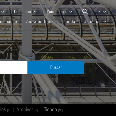
Colección
Pompidou+
es
(current)
(current)
(current)
se socio
Venta en línea
Tienda
Usted es
Buscar
ulos
Archivos
Tienda
|
|
[1]
[0]
[90]