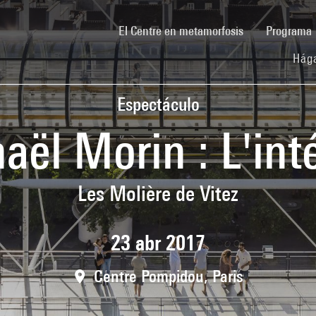
(current)
El Centre en metamorfosis
Programa
Hága
Espectáculo
ël Morin : L'int
Les Molière de Vitez
23 abr 2017
Centre Pompidou, Paris