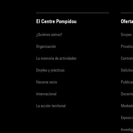
El Centre Pompidou
Oferta
¿Quiénes somos?
Grupos
Organización
Privati
La memoria de actividades
Contrato
Empleo y prácticas
Solicit
Hacerse socio
Publica
Internacional
Docent
La acción territorial
Mediado
Exposici
Investi