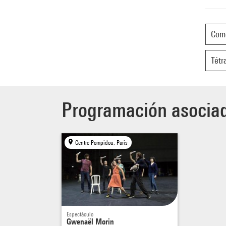
Com
Tétr
Programación asocia
Centre Pompidou, Paris
Espectáculo
Gwenaël Morin