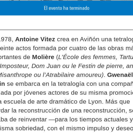
El evento ha terminado
1978,
Antoine Vitez
crea en Aviñón una tetralo
einte actos formada por cuatro de las obras m
ortantes de
Molière
(
L’École des femmes, Tartu
’Imposteur, Dom Juan ou le Festin de pierre, a
isanthrope ou l’Atrabilaire amoureu)
.
Gwenaël
in
se embarca en la tetralogía con una compa
mada por jóvenes actores de su misma promoc
a escuela de arte dramático de Lyon. Más que
dar la reconstrucción de una reconstrucción, s
aba de reinventar —para los tiempos actuales 
isma sobriedad, con el mismo impulso y dese