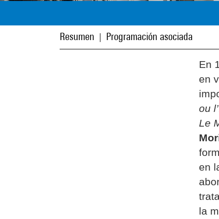
Resumen
Programación asociada
|
En 
en v
imp
ou l
Le M
Mor
for
en l
abor
trat
la m