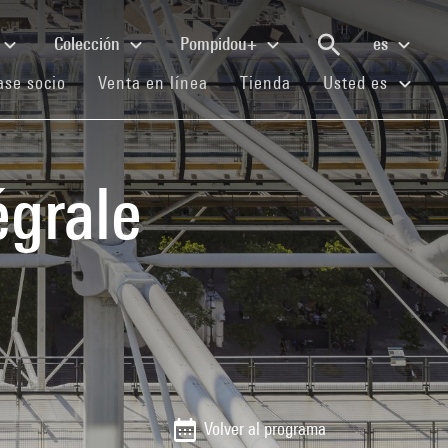
Colección
Pompidou+
es
(current)
(current)
(current)
se socio
Venta en línea
Tienda
Usted es
égrale
Volver al programa