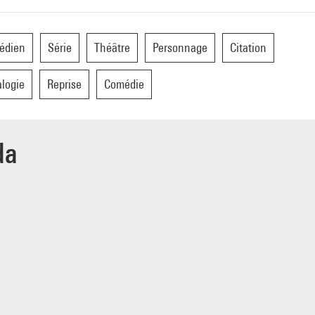
édien
Série
Théâtre
Personnage
Citation
alogie
Reprise
Comédie
da