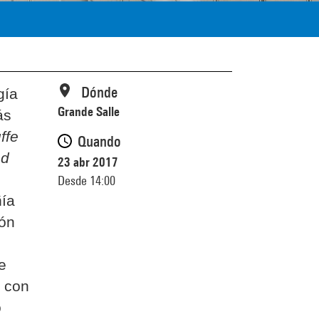
Dónde
gía
Grande Salle
ás
ffe
Quando
nd
23 abr 2017
Desde 14:00
ñía
ión
e
y con
o