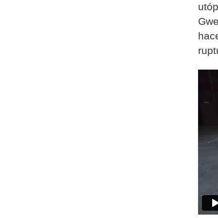
utóp
Gwe
hace
rupt