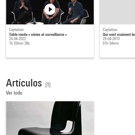
Captation
Captation
Table ronde « séries et surveillance »
Qui sont vraiment les
24-04-2022
29-04-2013
1h 53min 28s
01h 54min
Artículos
[1]
Ver todo