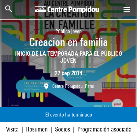
Skip to main content
Centre Pompidou
Público joven
Creacion en familia
INICIO DE LA TEMPORADA PARA EL PÚBLICO
JOVEN
27 sep 2014
Centre Pompidou, Paris
El evento ha terminado
Visita
Resumen
Socios
Programación asociada
|
|
|