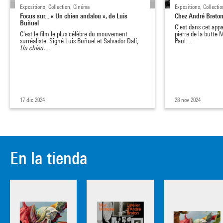
Expositions, Collection, Cinéma
Expositions, Collectio
Focus sur... « Un chien andalou », de Luis
Chez André Breton 
Buñuel
C'est dans cet appa
C'est le film le plus célèbre du mouvement
pierre de la butte
surréaliste. Signé Luis Buñuel et Salvador Dalí,
Paul…
Un chien…
17 dic 2024
28 nov 2024
En la tienda