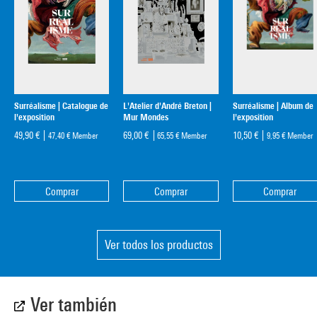
Surréalisme | Catalogue de
L'Atelier d'André Breton |
Surréalisme | Album de
l'exposition
Mur Mondes
l'exposition
49,90 €
69,00 €
10,50 €
47,40 €
Member
65,55 €
Member
9,95 €
Member
Comprar
Comprar
Comprar
Ver todos los productos
Ver también