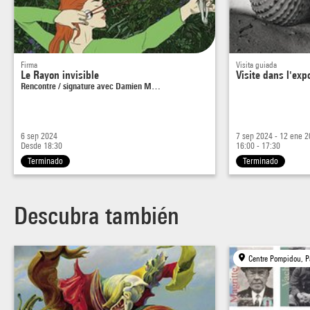
Firma
Visita guiada
Le Rayon invisible
Visite dans l'exp
Rencontre / signature avec Damien M…
6 sep 2024
7 sep 2024 - 12 ene 
Desde 18:30
16:00 - 17:30
Terminado
Terminado
Descubra también
Centre Pompidou, P