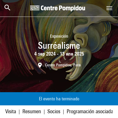
Skip to main content
Centre Pompidou
Exposición
Surréalisme
4 sep 2024 - 13 ene 2025
Centre Pompidou, Paris
El evento ha terminado
Visita
Resumen
Socios
Programación asociada
|
|
|
|