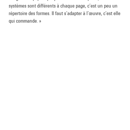
systèmes sont différents à chaque page, c’est un peu un
répertoire des formes. Il faut s’adapter à l’œuvre, c’est elle
qui commande. »
Le pop-up, c’est un langage qui n’est pas
codifié. Chaque créateur de livre animé a
son système de pensée, certains
travaillent uniquement par ordinateur,
avec des calculs dignes d’ingénieurs en
aéronautique ; chez moi c’est très
artisanal !
Gérard Lo Monaco