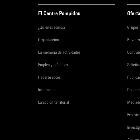
El Centre Pompidou
Oferta
¿Quiénes somos?
Grupos
Organización
Privati
La memoria de actividades
Contrato
Empleo y prácticas
Solicit
Hacerse socio
Publica
Internacional
Docent
La acción territorial
Mediado
Exposici
Investi
Acceso 