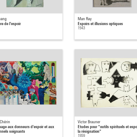
uang
Man Ray
re de l'espoir
Espoirs et illusions optiques
1943
 Chérin
Victor Brauner
ge aux donneurs d'espoir et aux
Etudes pour "outils spirituels et espo
nnels soignants
la résignation"
1959