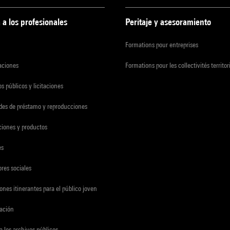
 a los profesionales
Peritaje y asesoramiento
Formations pour entreprises
zaciones
Formations pour les collectivités territor
s públicos y licitaciones
udes de préstamo y reproducciones
ciones y productos
es
res sociales
ones itinerantes para el público joven
gación
a los archivos públicos