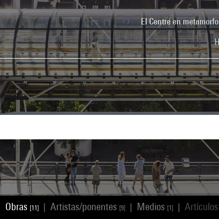
El Centre en metamorfo
H
Obras
Artistas/ponentes
Medios
Artículo
|
|
|
|
[11]
[9]
[1]