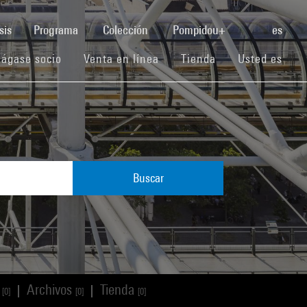
(current)
sis
Programa
Colección
Pompidou+
es
(current)
(current)
(current)
ágase socio
Venta en línea
Tienda
Usted es
Buscar
s
Archivos
Tienda
|
|
[0]
[0]
[0]