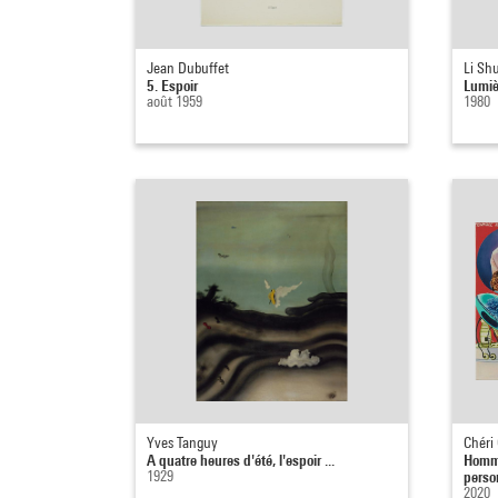
Jean Dubuffet
Li Sh
5. Espoir
Lumiè
août 1959
1980
Yves Tanguy
Chéri
A quatre heures d'été, l'espoir ...
Homma
1929
perso
2020