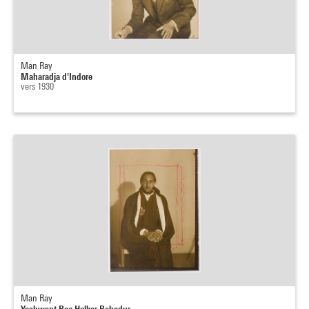
Man Ray
Maharadja d'Indore
vers 1930
Man Ray
Yeshwant Rao Holkar Bahadur