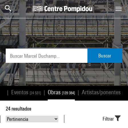
Skip to main content
Centre Pompidou
Buscar
Eventos
Obras
Artistas/ponentes
|
|
|
168]
[24 531]
[139 384]
[25 
24
resultados
Filtrar