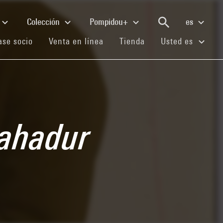
Colección
Pompidou+
es
(current)
(current)
(current)
se socio
Venta en línea
Tienda
Usted es
Bahadur