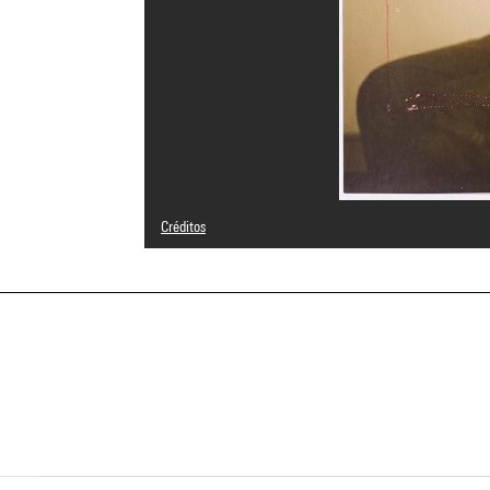
Créditos
© Man Ray Trust / Adagp, Paris
Créditos fotográficos : Centre Pompidou, MNAM-CCI/Guy C
Referencia de la imagen : 4N14387
Difusión de la imagen :
GrandPalaisRmnPhoto
a