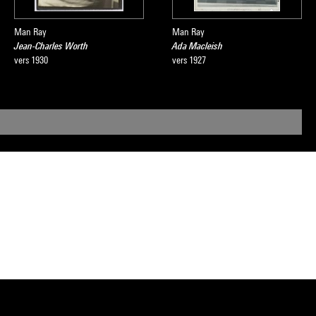
Man Ray
Man Ray
Jean-Charles Worth
Ada Macleish
vers 1930
vers 1927