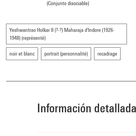
(Conjunto disociable)
Yeshwantrao Holkar II (?-?) Maharaja d'Indore (1926-
1948) (représenté)
noir et blanc
portrait (personnalité)
recadrage
Información detallad