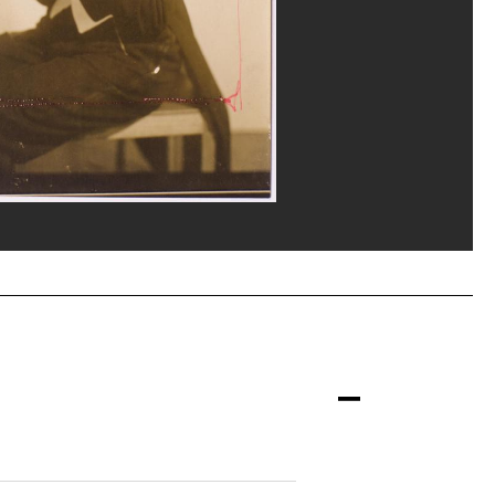
arrard/Dist. GrandPalaisRmn