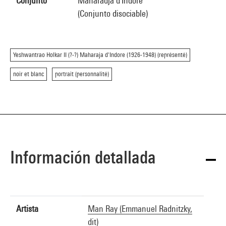
Conjunto
Maharadja d'Indore
(Conjunto disociable)
Yeshwantrao Holkar II (?-?) Maharaja d'Indore (1926-1948) (représenté)
noir et blanc
portrait (personnalité)
Información detallada
Artista
Man Ray (Emmanuel Radnitzky,
dit)