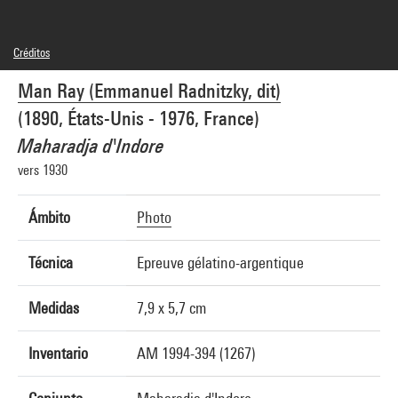
Créditos
© Man Ray Trust / Adagp, Paris
Man Ray (Emmanuel Radnitzky, dit)
Créditos fotográficos : Centre Pompidou, MNAM-CCI/Guy Carrard/Dist.
GrandPalaisRmn
(1890, États-Unis - 1976, France)
Referencia de la imagen : 4N14377
Difusión de la imagen :
Maharadja d'Indore
GrandPalaisRmnPhoto
vers 1930
Ámbito
Photo
Técnica
Epreuve gélatino-argentique
Medidas
7,9 x 5,7 cm
Inventario
AM 1994-394 (1267)