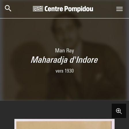
Skip to main content
Centre Pompidou
Man Ray
Maharadja d'Indore
vers 1930