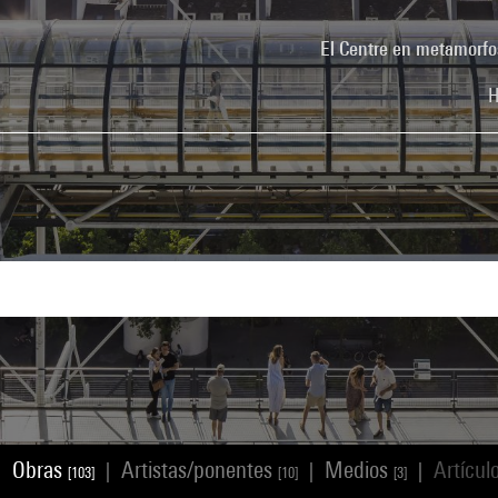
El Centre en metamorfo
H
Obras
Artistas/ponentes
Medios
Artícul
|
|
|
|
[103]
[10]
[3]