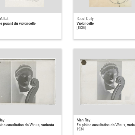
Valtat
Raoul Dufy
 jouant du violoncelle
Violoncelle
[1936]
Ray
Man Ray
eine occultation de Vénus, variante
En pleine occultation de Vénus, vari
1934