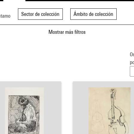
Sector de colección
Ámbito de colección
stamo
Mostrar más filtros
Or
po