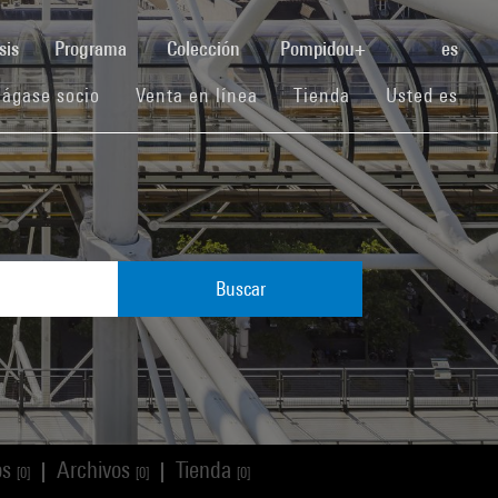
(current)
sis
Programa
Colección
Pompidou+
es
(current)
(current)
(current)
ágase socio
Venta en línea
Tienda
Usted es
Buscar
os
Archivos
Tienda
|
|
[0]
[0]
[0]