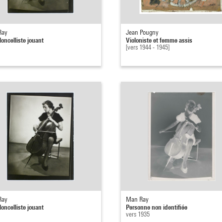
Ray
Jean Pougny
loncelliste jouant
Violoniste et femme assis
[vers 1944 - 1945]
Ray
Man Ray
loncelliste jouant
Personne non identifiée
vers 1935