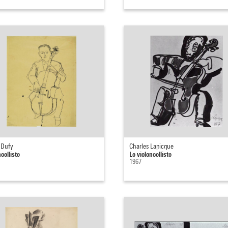
 Dufy
Charles Lapicque
celliste
Le violoncelliste
1967