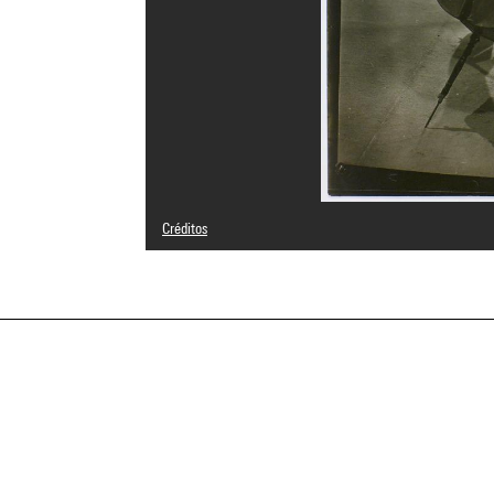
Créditos
© Man Ray Trust / Adagp, Paris
Créditos fotográficos : Centre Pompidou, MNAM-CCI/Serv
Referencia de la imagen : 4N13652
Difusión de la imagen :
GrandPalaisRmnPhoto
a