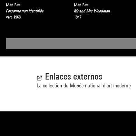
Man Ray
Man Ray
Personne non identifiée
Mr and Mrs Woodman
vers 1968
1947
Enlaces externos
La collection du Musée national d’art moderne