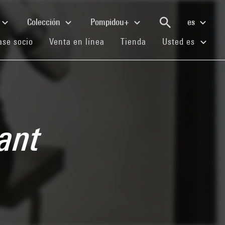
Colección
Pompidou+
es
(current)
(current)
(current)
se socio
Venta en línea
Tienda
Usted es
uant