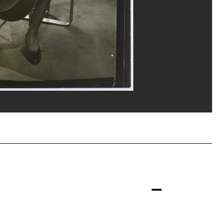
ice de la documentation photographique du MNAM/Dist. GrandPalaisRmn