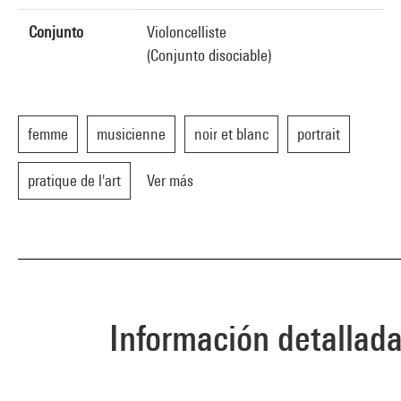
Conjunto
Violoncelliste
(Conjunto disociable)
femme
musicienne
noir et blanc
portrait
pratique de l'art
Ver más
Información detallad