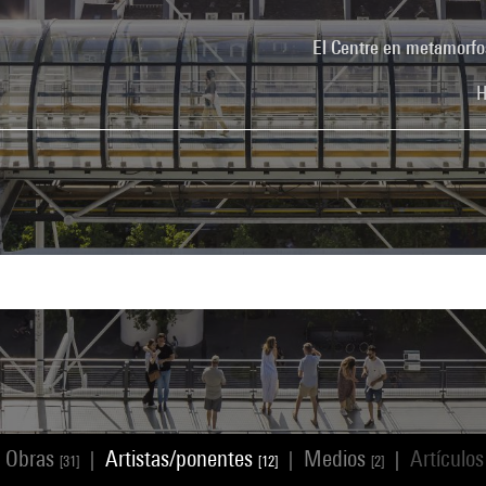
El Centre en metamorfo
H
Obras
Artistas/ponentes
Medios
Artículo
|
|
|
[31]
[12]
[2]