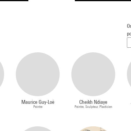
Or
po
Maurice Guy-Loë
Cheikh Ndiaye
Peintre
Peintre, Sculpteur, Plasticien