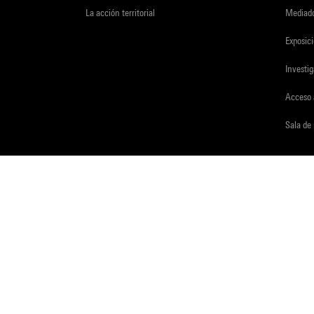
La acción territorial
Mediado
Exposici
Investi
Acceso 
Sala de