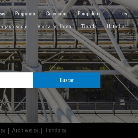
(current)
sis
Programa
Colección
Pompidou+
es
(current)
(current)
(current)
ágase socio
Venta en línea
Tienda
Usted es
Buscar
s
Archivos
Tienda
|
|
[0]
[0]
[0]