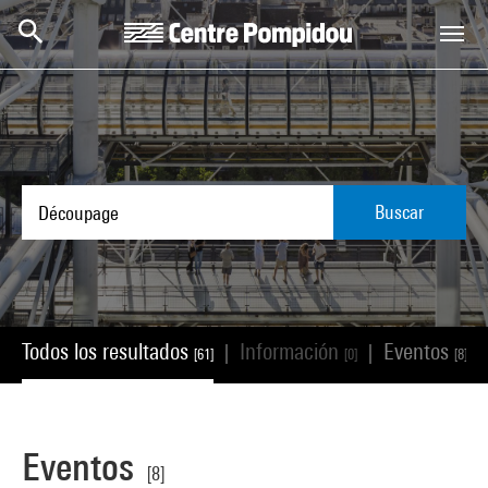
Skip to main content
Centre Pompidou
Buscar
Todos los resultados
Información
Eventos
|
|
|
[61]
[0]
[8]
Eventos
[8]