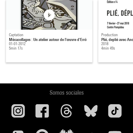
Captation
Production
Mécacollages : Un atelier autour de l'œuvre d'Erró
Plié, deplié avec A
01-01-2012
2018
5min 17s
4min 49s
Somos sociales