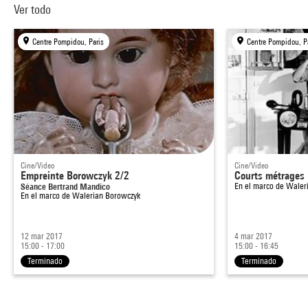
Ver todo
Centre Pompidou, Paris
Centre Pompidou, P
Cine/Video
Cine/Video
Empreinte Borowczyk 2/2
Courts métrages
Séance Bertrand Mandico
En el marco de
Waler
En el marco de
Walerian Borowczyk
12 mar 2017
4 mar 2017
15:00 - 17:00
15:00 - 16:45
Terminado
Terminado