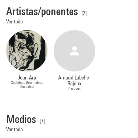
Artistas/ponentes
[2]
Ver todo
Jean Arp
Arnaud Labelle-
Sculpteur, Dessinateur,
Rojoux
Illustrateur
Plasticien
Medios
[7]
Ver todo