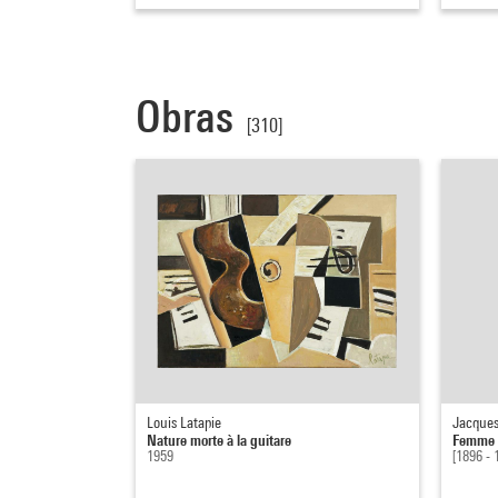
Obras
[310]
Louis Latapie
Jacques
Nature morte à la guitare
Femme à
1959
[1896 - 