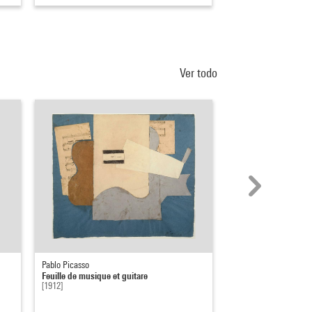
Ver todo
Pablo Picasso
Pablo Picasso
Feuille de musique et guitare
Nature morte à la gui
[1912]
1921