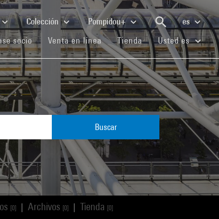
Colección
Pompidou+
es
(current)
(current)
(current)
se socio
Venta en línea
Tienda
Usted es
Buscar
los
Archivos
Tienda
|
|
[0]
[0]
[0]