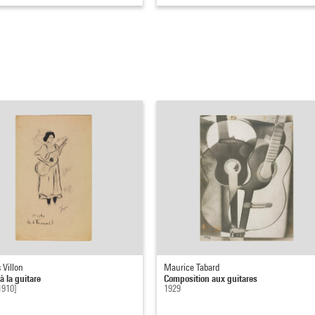
 Villon
Maurice Tabard
 la guitare
Composition aux guitares
1910]
1929