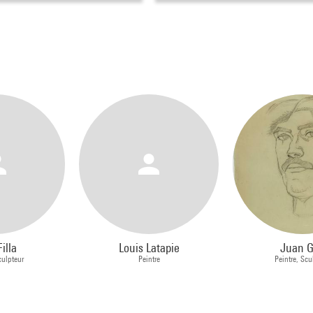
illa
Louis Latapie
Juan G
culpteur
Peintre
Peintre, Scu