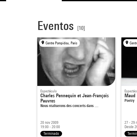
Eventos
[10]
Centre Pompidou, Paris
Centr
Espectáculo
Espectác
Charles Pennequin et Jean-François
Maud 
Pauvros
Poetry
Nous réaliserons des concerts dans …
20 nov 2009
27 - 29
19:00 - 20:00
Desde 2
Terminado
Termi