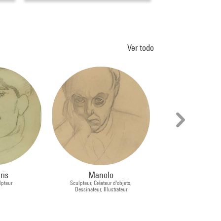
Ver todo
ris
Manolo
Jacques Lip
lpteur
Sculpteur, Créateur d'objets,
Sculpteur
Dessinateur, Illustrateur