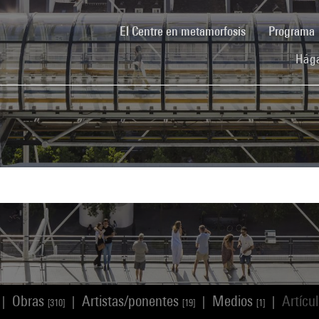
(current)
El Centre en metamorfosis
Programa
Hága
Obras
Artistas/ponentes
Medios
Artícu
|
|
|
|
[310]
[19]
[1]