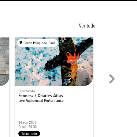
Ver todo
Centre Pompidou, Paris
Centre Pompidou, Par
Espectáculo
Espectáculo
Fennesz / Charles Atlas
8 mn...
Live Audiovisual Performance
14 sep 2007
9 - 10 abr 2003
Desde 20:30
Desde 19:15
Terminado
Terminado