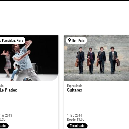
e Pompidou, Paris
Bpi, Paris
ulo
Espectáculo
Le Pladec
Guitares
 mar 2013
1 feb 2014
0:30
Desde 19:00
nado
Terminado