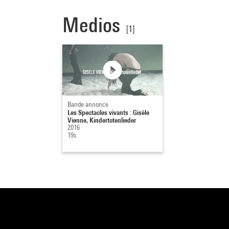
Medios
[1]
Bande annonce
Les Spectacles vivants : Gisèle
Vienne, Kindertotenlieder
2016
19s