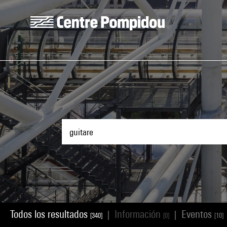
Skip to main content
Centre Pompidou
Todos los resultados
Información
Eventos
|
|
[340]
[0]
[10]