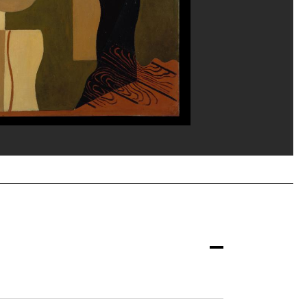
ppe Migeat/Dist. GrandPalaisRmn