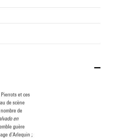
 Pierrots et ces
eau de scène
n nombre de
Salvado en
semble guère
age d’Arlequin ;