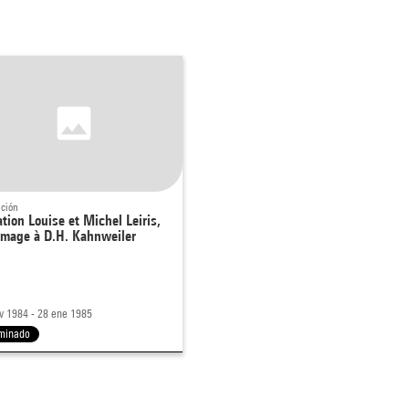
ición
tion Louise et Michel Leiris,
mage à D.H. Kahnweiler
v 1984 - 28 ene 1985
minado