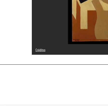
Créditos
Domaine public
Créditos fotográficos : Centre Pompidou, MNAM-CCI/Phili
Referencia de la imagen : 4R04446 [1998 CX 0524]
Difusión de la imagen :
GrandPalaisRmnPhoto
a