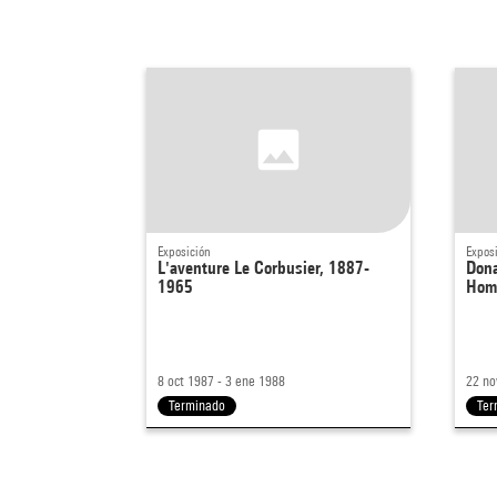
Exposición
Expos
L'aventure Le Corbusier, 1887-
Dona
1965
Hom
8 oct 1987 - 3 ene 1988
22 no
Terminado
Ter