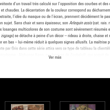
 prétexte d’un travail très calculé sur l’opposition des courbes et des 
s et chaudes. La décantation de la couleur correspond au décharnem
bstraite, l’idée du masque ou de l’écran, prennent décidément le pas
un sujet. Sans chair et sans épaisseur, son
Arlequin assis
(cat. rais.
eux losanges multicolores de son costume sont sévèrement résumés 
zigzags) se détache à peine d’un décor – rideau à droite, chaise et
 en bas – lui-même réduit à quelques signes allusifs. La maîtrise p
nte par Gris dans cette série attira vers ce type de tableau la clientè
tcubisme : Alphonse Kann, ou Jacques de Zoubaloff, qui acquit de
Ver más
rlequin assis à la guitare
, ainsi qu’un
Pierrot à la guitare
de la mêm
conservé au Musée.
-Fontaine
moderne - La collection du Centre Pompidou, Musée national d’art mo
gitte Leal, Paris, Centre Pompidou, 2007