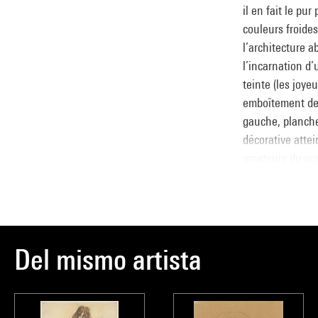
il en fait le pur
couleurs froide
l’architecture a
l’incarnation d’
teinte (les joy
emboîtement de 
gauche, plancher
décorative attei
amateurs du pos
Rosenberg cet
A
P), également 
Isabelle Monod
Del mismo artista
Source :
Collection art 
direction de Bri