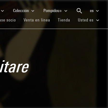
Colección
Pompidou+
es
(current)
(current)
(current)
se socio
Venta en línea
Tienda
Usted es
itare