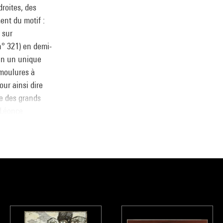
droites, des
ent du motif :
 sur
 n° 321) en demi-
en un unique
 moulures à
our ainsi dire
le des grands
 Léonce
e année (JP 778
derne
, sous la