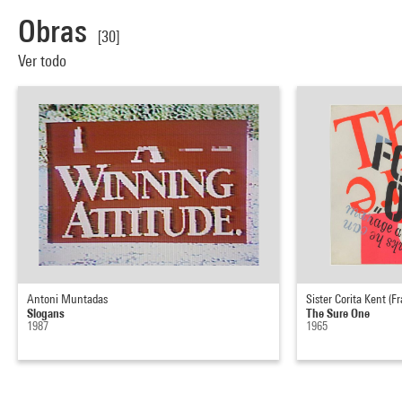
Obras
[30]
Ver todo
Antoni Muntadas
Sister Corita Kent (F
Slogans
The Sure One
1987
1965