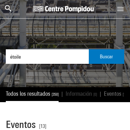
Skip to main content
Centre Pompidou
Buscar
Todos los resultados
Información
Eventos
|
|
[350]
[0]
[13]
Eventos
[13]