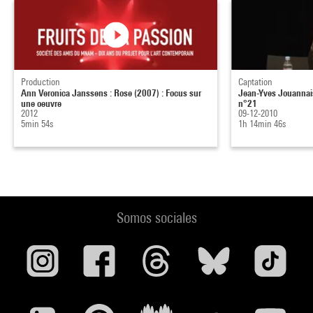
Production
Captation
Ann Veronica Janssens : Rose (2007) : Focus sur
Jean-Yves Jouannais
une oeuvre
n°21
2012
09-12-2010
5min 54s
1h 14min 46s
Somos sociales