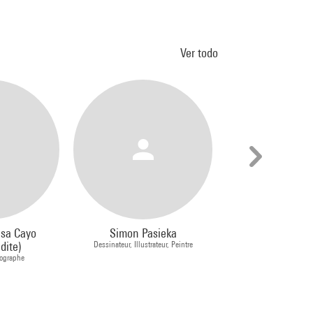
Ver todo
lsa Cayo
Simon Pasieka
Emmanuel Pe
dite)
Dessinateur, Illustrateur, Peintre
Peintre
tographe