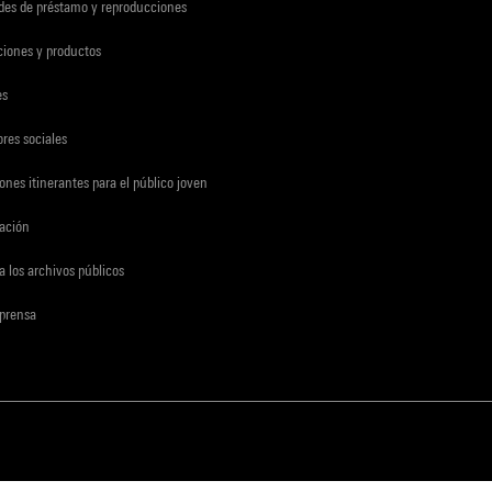
udes de préstamo y reproducciones
ciones y productos
es
res sociales
ones itinerantes para el público joven
gación
a los archivos públicos
 prensa