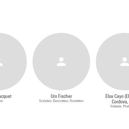
acquet
Urs Fischer
Elsa Cayo (E
tre
Sculpteur, Dessinateur, Illustrateur
Cordova, 
Vidéaste, Pho