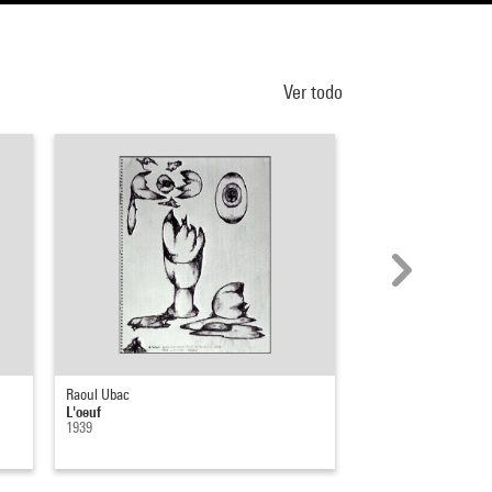
Ver todo
Raoul Ubac
Raoul Ubac
L'oeuf
L'oeuf
1939
1939