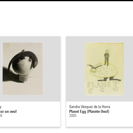
y
Sandra Vásquez de la Horra
sur un oeuf
Planet Egg (Planète Oeuf)
30
2005