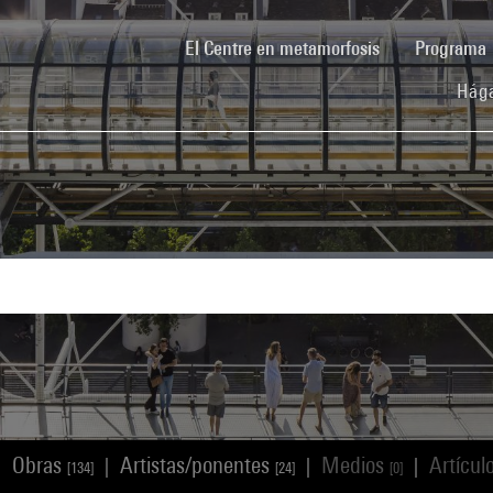
(current)
El Centre en metamorfosis
Programa
Hága
Obras
Artistas/ponentes
Medios
Artícul
|
|
|
|
[134]
[24]
[0]