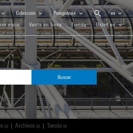
Colección
Pompidou+
es
(current)
(current)
(current)
se socio
Venta en línea
Tienda
Usted es
Buscar
os
Archivos
Tienda
|
|
[0]
[0]
[0]