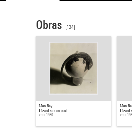
Obras
[134]
Man Ray
Man Ra
Lézard sur un oeuf
Lézard 
vers 1930
vers 19