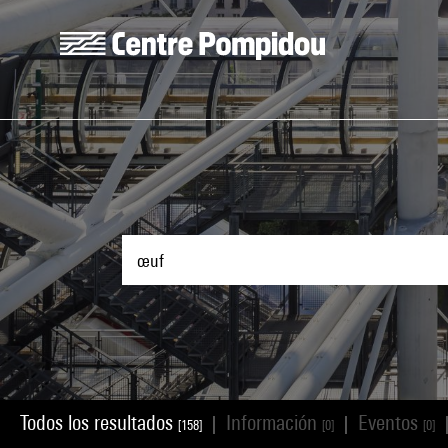
Skip to main content
Centre Pompidou
Todos los resultados
Información
Eventos
|
|
[158]
[0]
[0]