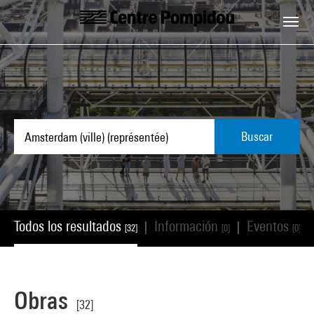
Skip to main content
Centre Pompidou
Buscar
Todos los resultados
Información
Eventos
|
|
|
[32]
[0]
[0]
Obras
[32]