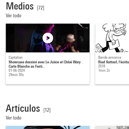
Medios
[72]
Ver todo
Captation
Bande annonce
Showcase dessiné avec Le Juiice et Chloé Wary :
Riad Sattouf, l'écrit
Carte Blanche au Festi...
2018
01-06-2024
1min 2s
29min 55s
Artículos
[12]
Ver todo