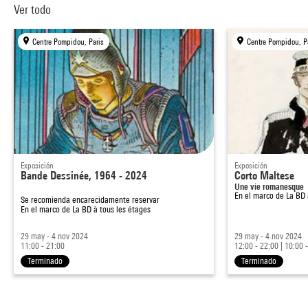
Ver todo
Centre Pompidou, Paris
Centre Pompidou, P
Exposición
Exposición
Bande Dessinée, 1964 - 2024
Corto Maltese
Une vie romanesque
En el marco de
La BD 
Se recomienda encarecidamente reservar
En el marco de
La BD à tous les étages
29 may - 4 nov 2024
29 may - 4 nov 2024
11:00 - 21:00
12:00 - 22:00
|
10:00 
Terminado
Terminado