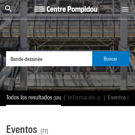
Skip to main content
Centre Pompidou
Buscar
Todos los resultados
Información
Eventos
|
|
[326]
[0]
[77]
Eventos
[77]