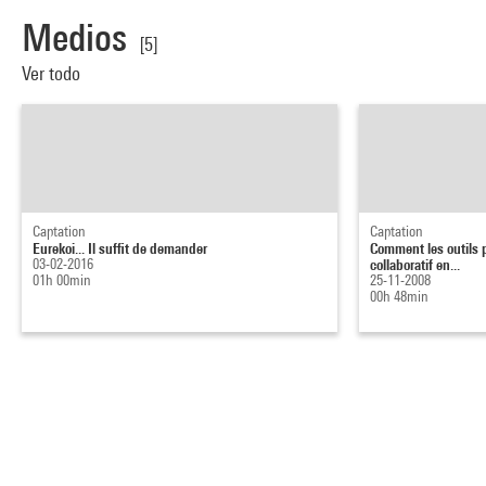
Medios
[5]
Ver todo
Captation
Captation
Eurekoi... Il suffit de demander
Comment les outils pa
03-02-2016
collaboratif en...
01h 00min
25-11-2008
00h 48min