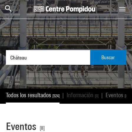
Skip to main content
Centre Pompidou
Buscar
Todos los resultados
Información
Eventos
|
|
[524]
[0]
[8]
Eventos
[8]