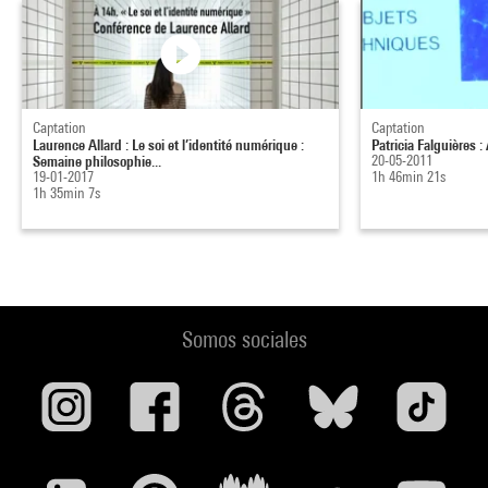
Captation
Captation
Laurence Allard : Le soi et l’identité numérique :
Patricia Falguières :
Semaine philosophie...
20-05-2011
19-01-2017
1h 46min 21s
1h 35min 7s
Somos sociales