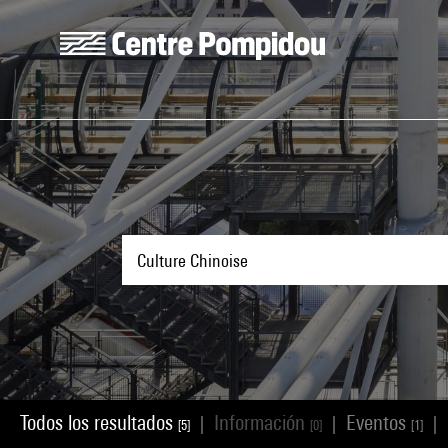
Skip to main content
Centre Pompidou
Todos los resultados
Información
Eventos
|
|
|
[5]
[0]
[1]