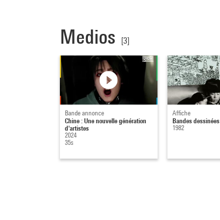
Medios
[3]
Bande annonce
Affiche
Chine : Une nouvelle génération
Bandes dessinées
d'artistes
1982
2024
35s