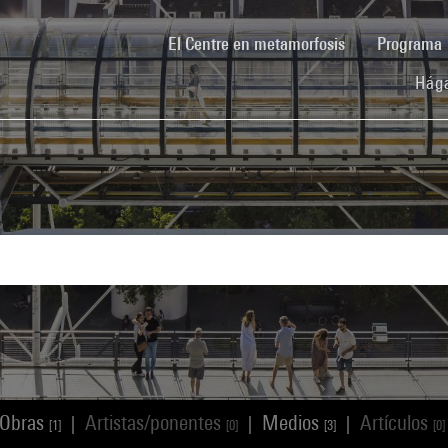
(current)
El Centre en metamorfosis
Programa
Hága
Obras
Artistas/ponentes
Medios
Artículos
|
|
|
[1]
[0]
[3]
[0]