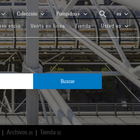
Colección
Pompidou+
es
(current)
(current)
(current)
se socio
Venta en línea
Tienda
Usted es
Buscar
Archivos
Tienda
|
|
[0]
[0]