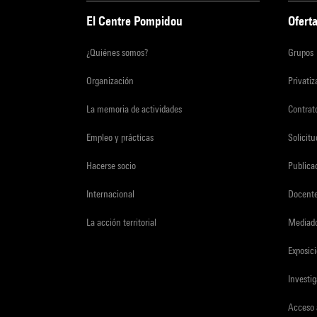
El Centre Pompidou
Oferta
¿Quiénes somos?
Grupos
Organización
Privati
La memoria de actividades
Contrato
Empleo y prácticas
Solicit
Hacerse socio
Publica
Internacional
Docent
La acción territorial
Mediado
Exposici
Investi
Acceso 