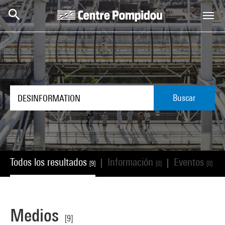
Skip to main content
Centre Pompidou
Buscar
Todos los resultados
Información
Eventos
|
|
|
[9]
[0]
[0]
Medios
[9]