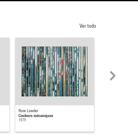
Ver todo
Rose Lowder
Michael Snow
Couleurs mécaniques
Side Seat Paintings S
1979
1970