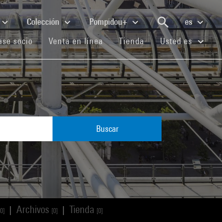
Colección
Pompidou+
es
(current)
(current)
(current)
se socio
Venta en línea
Tienda
Usted es
Buscar
Archivos
Tienda
|
|
[0]
[0]
[0]