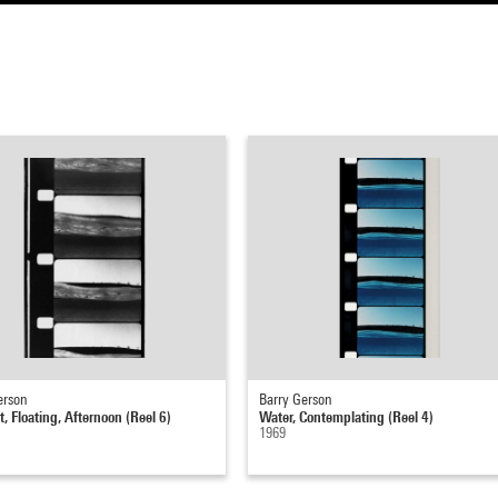
erson
Barry Gerson
, Floating, Afternoon (Reel 6)
Water, Contemplating (Reel 4)
1969