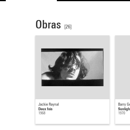
Obras
[26]
Jackie Raynal
Barry G
Deux fois
Sunlight
1968
1970