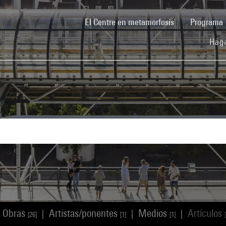
(current)
El Centre en metamorfosis
Programa
Hága
Obras
Artistas/ponentes
Medios
Artículos
|
|
|
[26]
[1]
[1]