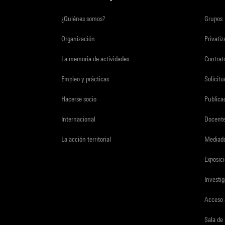
¿Quiénes somos?
Grupos
Organización
Privati
La memoria de actividades
Contrato
Empleo y prácticas
Solicit
Hacerse socio
Publica
Internacional
Docent
La acción territorial
Mediado
Exposici
Investi
Acceso 
Sala de