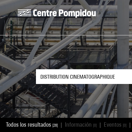
Skip to main content
Centre Pompidou
Todos los resultados
Información
Eventos
|
|
|
[28]
[0]
[0]