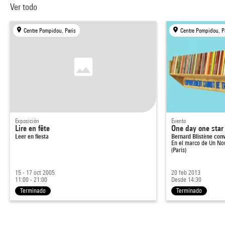
Ver todo
Centre Pompidou, Paris
Centre Pompidou, P
Exposición
Evento
Lire en fête
One day one star
Leer en fiesta
Bernard Blistène con
En el marco de
Un No
(Paris)
15 - 17 oct 2005
20 feb 2013
11:00 - 21:00
Desde 14:30
Terminado
Terminado