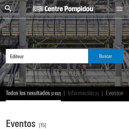
Skip to main content
Centre Pompidou
Buscar
Todos los resultados
Información
Eventos
|
|
[2 832]
[0]
[15
Eventos
[15]