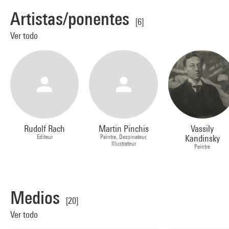
Artistas/ponentes
[6]
Ver todo
Rudolf Rach
Martin Pinchis
Vassily
Editeur
Peintre, Dessinateur,
Kandinsky
Illustrateur
Peintre
Medios
[20]
Ver todo