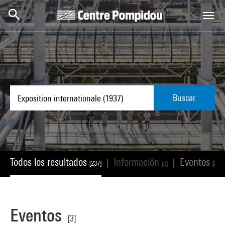
Skip to main content
Centre Pompidou
Buscar
Todos los resultados
Información
Eventos
|
|
[237]
[0]
[3]
Eventos
[3]