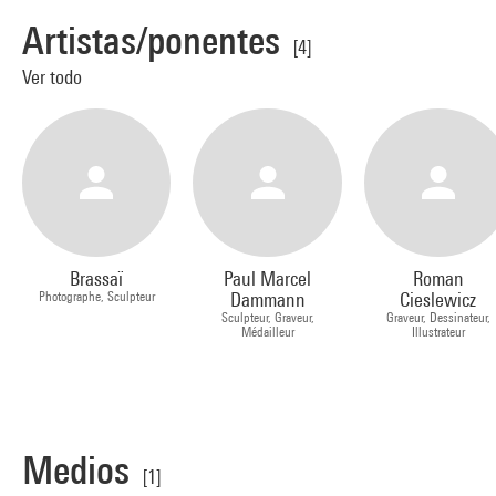
Artistas/ponentes
[4]
Ver todo
Brassaï
Paul Marcel
Roman
Photographe, Sculpteur
Dammann
Cieslewicz
Sculpteur, Graveur,
Graveur, Dessinateur,
Médailleur
Illustrateur
Medios
[1]