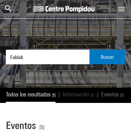
Skip to main content
Centre Pompidou
Buscar
Todos los resultados
Información
Eventos
|
|
|
[5]
[0]
[5]
Eventos
[5]