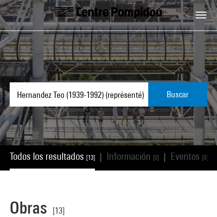
Skip to main content
Centre Pompidou
Buscar
Todos los resultados
Información
Eventos
|
|
|
[13]
[0]
[0]
Obras
[13]