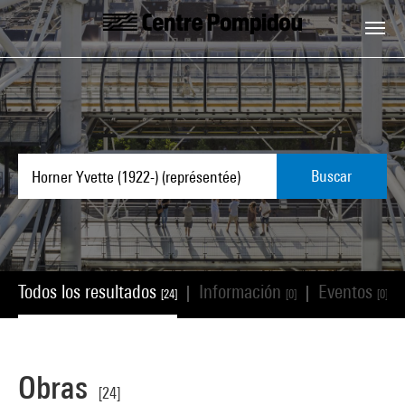
Skip to main content
Centre Pompidou
Buscar
Todos los resultados
Información
Eventos
|
|
|
[24]
[0]
[0]
Obras
[24]