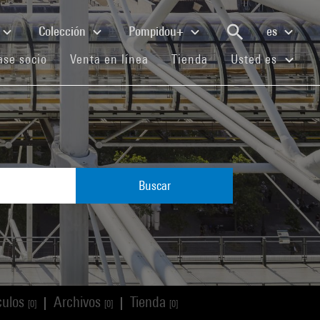
Colección
Pompidou+
es
(current)
(current)
(current)
se socio
Venta en línea
Tienda
Usted es
Buscar
culos
Archivos
Tienda
|
|
[0]
[0]
[0]