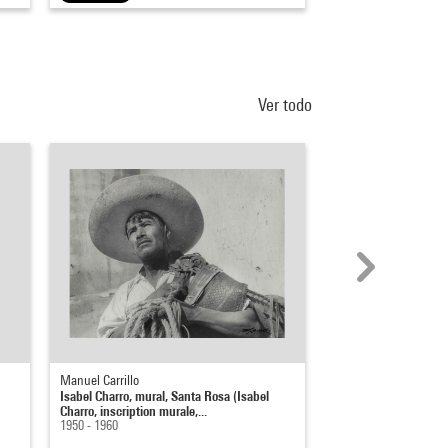
Ver todo
Manuel Carrillo
Jean Nouvel
Isabel Charro, mural, Santa Rosa (Isabel
Axonométrie Inscripti
Charro, inscription murale,...
1982
1950 - 1960