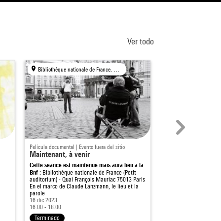
Ver todo
Bibliothèque nationale de France, Paris
Centre Pompidou, Par
Película documental | Evento fuera del sitio
Visita en familia
Maintenant, à venir
Les Traversées d
Cette séance est maintenue mais aura lieu à la
Bnf :
Bibliothèque nationale de France (Petit
auditorium) - Quai François Mauriac 75013 Paris
En el marco de
Claude Lanzmann, le lieu et la
parole
3 sep 2023
16 dic 2023
14:00 - 18:00
16:00 - 18:00
Terminado
Terminado