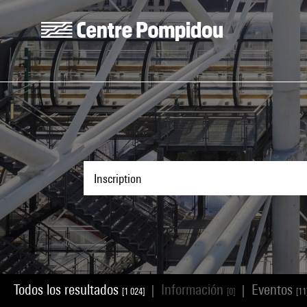
Skip to main content
Centre Pompidou
Todos los resultados
Información
Eventos
|
|
[1 024]
[0]
[11