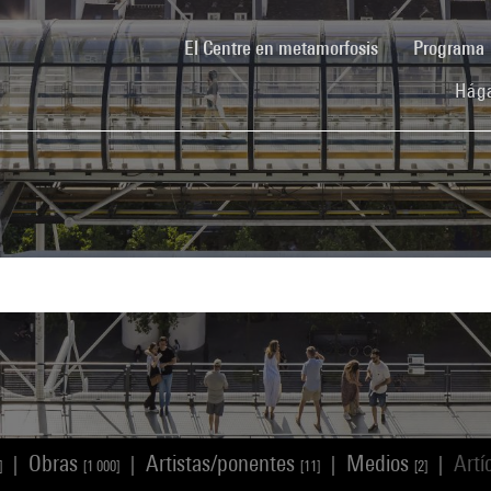
(current)
El Centre en metamorfosis
Programa
Hága
Obras
Artistas/ponentes
Medios
Artí
|
|
|
|
]
[1 000]
[11]
[2]