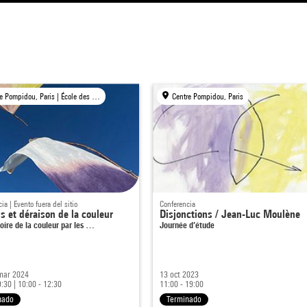
Centre Pompidou, Paris | École des arts décoratifs, Paris
Centre Pompidou, Paris
ia | Evento fuera del sitio
Conferencia
s et déraison de la couleur
Disjonctions / Jean-Luc Moulène
oire de la couleur par les …
Journée d’étude
 mar 2024
13 oct 2023
9:30
|
10:00 - 12:30
11:00 - 19:00
nado
Terminado