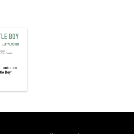
: entretien
ttle Boy"