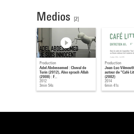
Medios
[2]
Production
Production
Adel Abdessemed : Cheval de
Jean-Luc Vilmouth 
Turin (2012), Also sprach Allah
autour de "Café Li
(2008) : F...
(2002)
2012
2014
3min 54s
6min 41s