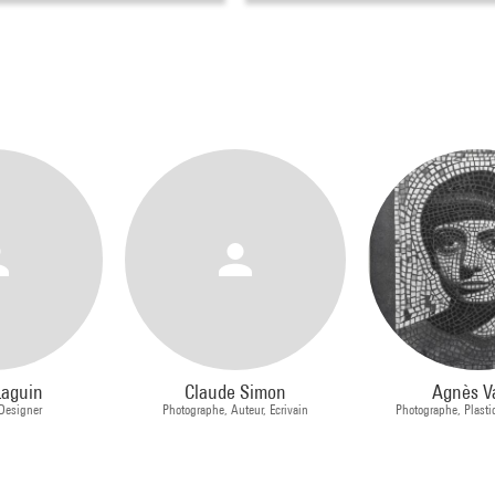
Laguin
Claude Simon
Agnès V
 Designer
Photographe, Auteur, Ecrivain
Photographe, Plasti