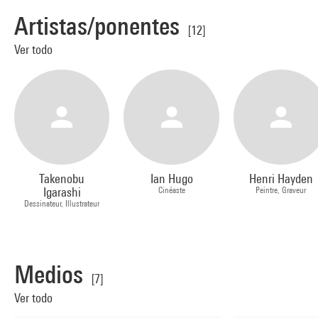
Artistas/ponentes
[12]
Ver todo
Takenobu
Ian Hugo
Henri Hayden
Igarashi
Cinéaste
Peintre, Graveur
Dessinateur, Illustrateur
Medios
[7]
Ver todo