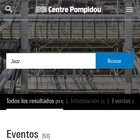
Skip to main content
Centre Pompidou
Buscar
Todos los resultados
Información
Eventos
|
|
[311]
[0]
[53]
Eventos
[53]