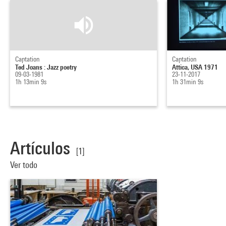
Captation
Captation
Ted Joans : Jazz poetry
Attica, USA 1971
09-03-1981
23-11-2017
1h 13min 9s
1h 31min 9s
Artículos
[1]
Ver todo