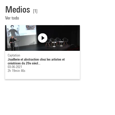
Medios
[1]
Ver todo
Captation
Joaillerie et abstraction chez les artistes et
créatrices du 20e siècl...
03-06-2021
2h 19min 46s