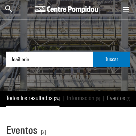
Skip to main content
Centre Pompidou
Buscar
Todos los resultados
Información
Eventos
|
|
|
[24]
[0]
[2]
Eventos
[2]