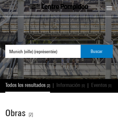
Skip to main content
Centre Pompidou
Buscar
Todos los resultados
Información
Eventos
|
|
|
[2]
[0]
[0]
Obras
[2]