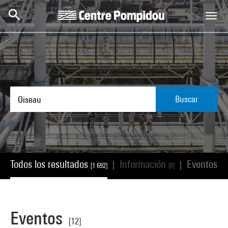
Skip to main content
Centre Pompidou
Buscar
Todos los resultados
Información
Eventos
|
|
[1 692]
[0]
[12
Eventos
[12]