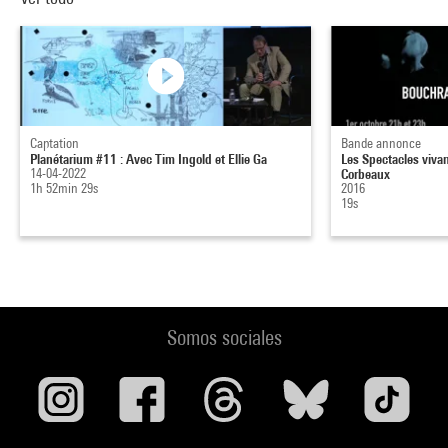
Captation
Bande annonce
Planétarium #11 : Avec Tim Ingold et Ellie Ga
Les Spectacles viva
14-04-2022
Corbeaux
1h 52min 29s
2016
19s
Somos sociales