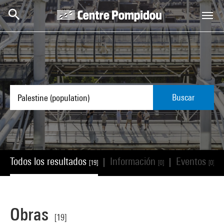
Skip to main content
Centre Pompidou
Buscar
Todos los resultados
Información
Eventos
|
|
|
[19]
[0]
[0]
Obras
[19]