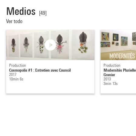
Medios
[49]
Ver todo
Production
Production
Cosmopolis #1 : Entretien avec Council
Modernités Plurielle
2017
Grenier
10min 6s
2013
3min 13s