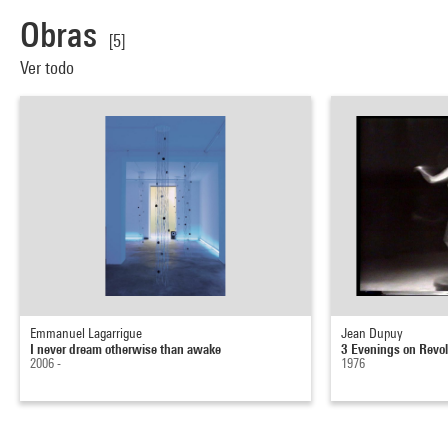
Obras
[5]
Ver todo
Emmanuel Lagarrigue
Jean Dupuy
I never dream otherwise than awake
3 Evenings on Revol
2006 -
1976