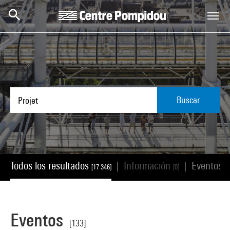
Skip to main content
Centre Pompidou
Buscar
Todos los resultados
Información
Eventos
|
|
[17 346]
[0]
[1
Eventos
[133]