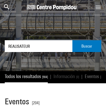
Skip to main content
Centre Pompidou
Buscar
Todos los resultados
Información
Eventos
|
|
[904]
[0]
[204]
Eventos
[204]