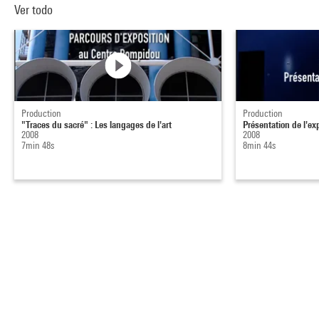
Ver todo
Production
Production
"Traces du sacré" : Les langages de l'art
Présentation de l'ex
2008
2008
7min 48s
8min 44s