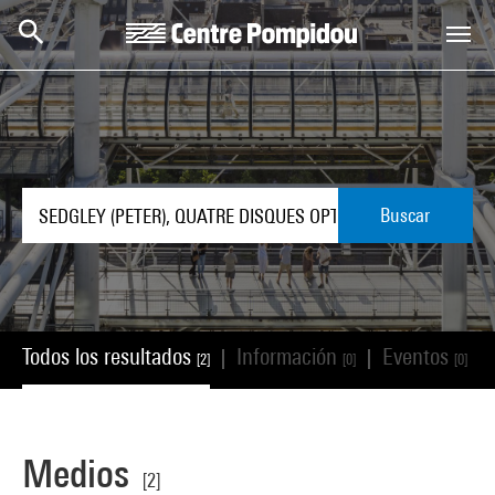
Skip to main content
Centre Pompidou
Buscar
Todos los resultados
Información
Eventos
|
|
|
[2]
[0]
[0]
Medios
[2]