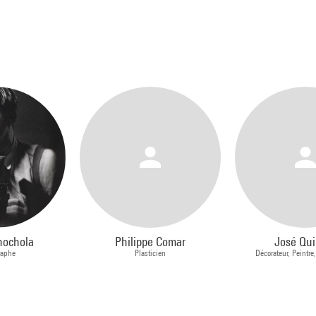
hochola
Philippe Comar
José Qui
raphe
Plasticien
Décorateur, Peintre