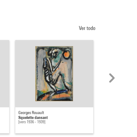
Ver todo
Georges Rouault
Paul Nash
Squelette dansant
Nest of the skeletons
[vers 1936 - 1939]
Maiden castle), Dorset
vers 1935