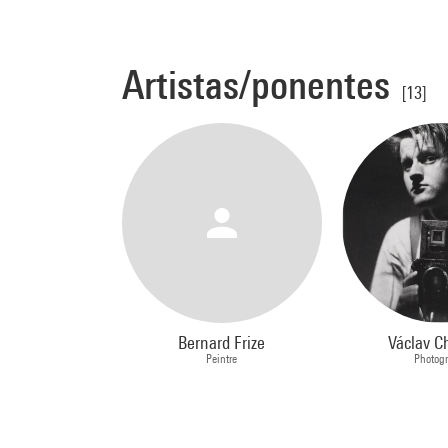
Artistas/ponentes
[13]
Bernard Frize
Václav C
Peintre
Photog