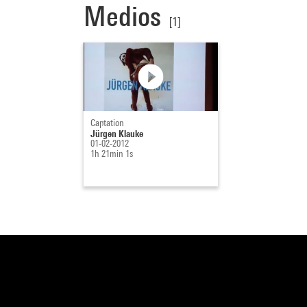
Medios
[1]
Captation
Jürgen Klauke
01-02-2012
1h 21min 1s