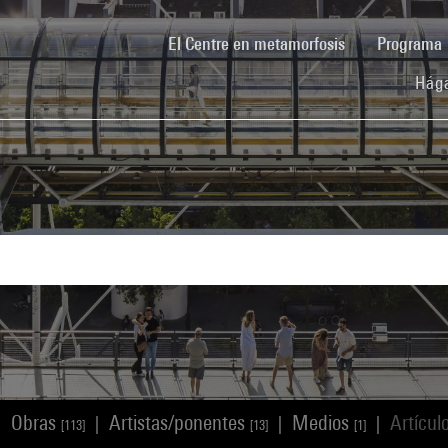
(current)
El Centre en metamorfosis
Programa
Hága
Obras
Artistas/ponentes
Medios
Artícul
|
|
|
|
[113]
[13]
[1]