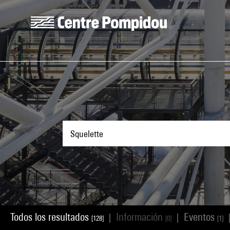
Skip to main content
Centre Pompidou
Todos los resultados
Información
Eventos
|
|
[128]
[0]
[1]