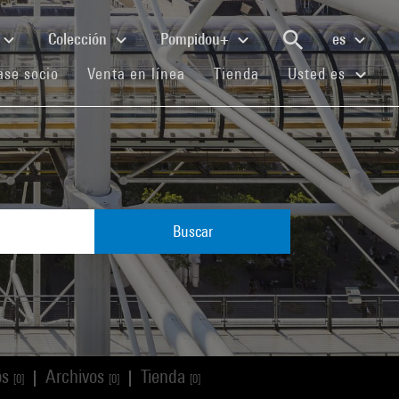
Colección
Pompidou+
es
(current)
(current)
(current)
se socio
Venta en línea
Tienda
Usted es
Buscar
os
Archivos
Tienda
|
|
[0]
[0]
[0]