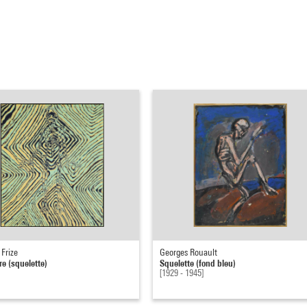
Frize
Georges Rouault
re (squelette)
Squelette (fond bleu)
[1929 - 1945]