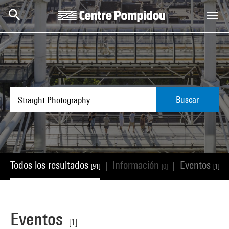
Skip to main content
Centre Pompidou
Buscar
Todos los resultados
Información
Eventos
|
|
|
[91]
[0]
[1]
Eventos
[1]