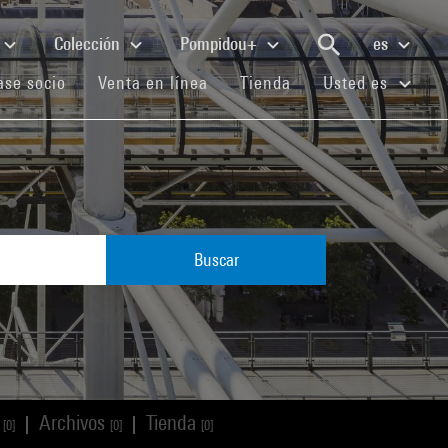
Colección
Pompidou+
es
(current)
(current)
(current)
se socio
Venta en línea
Tienda
Usted es
Buscar
s
Archivos
Tienda
|
|
[0]
[0]
[0]