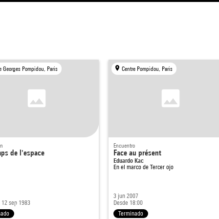
e Georges Pompidou, Paris
Centre Pompidou, Paris
ón
Encuentro
ps de l'espace
Face au présent
Eduardo Kac
En el marco de
Tercer ojo
3 jun 2007
 12 sep 1983
Desde 18:00
nado
Terminado