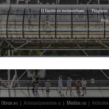
(current)
El Centre en metamorfosis
Programa
Hága
Obras
Artistas/ponentes
Medios
Artículo
|
|
|
[81]
[0]
[10]