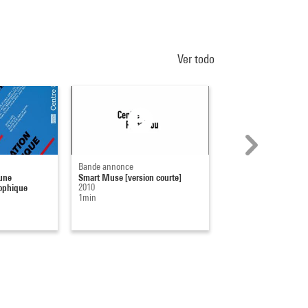
Ver todo
Bande annonce
Bande annonce
une
Smart Muse [version courte]
Smart Muse [version 
sophique
2010
2010
1min
2min 59s