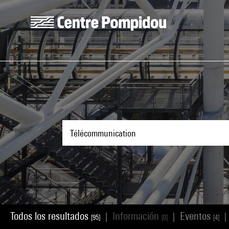
Skip to main content
Centre Pompidou
Todos los resultados
Información
Eventos
|
|
|
[95]
[0]
[4]