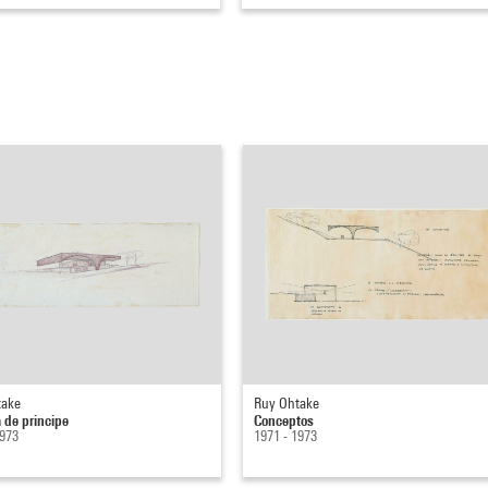
take
Ruy Ohtake
de principe
Conceptos
1973
1971 - 1973