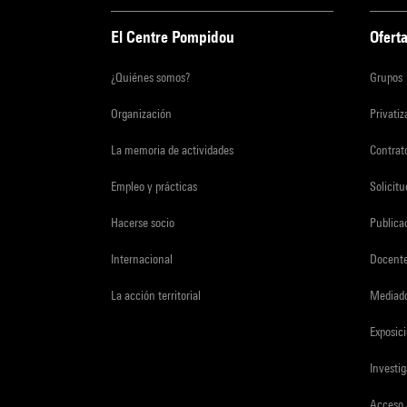
El Centre Pompidou
Oferta
¿Quiénes somos?
Grupos
Organización
Privati
La memoria de actividades
Contrato
Empleo y prácticas
Solicit
Hacerse socio
Publica
Internacional
Docent
La acción territorial
Mediado
Exposici
Investi
Acceso 