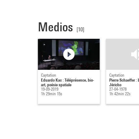
Medios
[10]
Captation
Captation
Eduardo Kac : Téléprésence, bio-
Pierre Schaeffer :
art, poésie spatiale
Jéricho
19-09-2019
27-04-1978
1h 29min 15s
1h 42min 22s