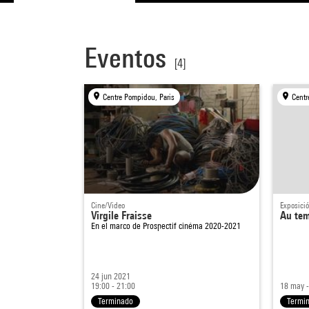
Eventos
[4]
Centre Pompidou, Paris
Centr
Cine/Video
Exposici
Virgile Fraisse
Au tem
En el marco de
Prospectif cinéma 2020-2021
24 jun 2021
19:00 - 21:00
18 may -
Terminado
Termi