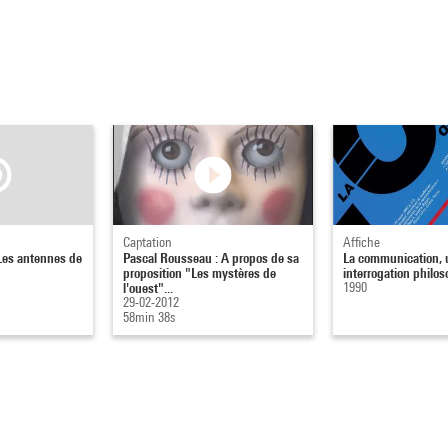
Captation
Affiche
 Les antennes de
Pascal Rousseau : A propos de sa
La communication, 
proposition "Les mystères de
interrogation philo
l'ouest"...
1990
29-02-2012
58min 38s