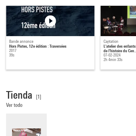
Bande annonce
Captation
Hors Pistes, 12e édition : Traversées
L'atelier des enfant
2017
de l'histoire du Cen..
39s
07-02-2024
2h 4min 33s
Tienda
[1]
Ver todo