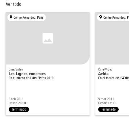
Ver todo
Centre Pompidou, Paris
Centre Pompidou, P
Cine/Video
Cine/Video
Les Lignes ennemies
Aelita
En el marco de
Hors Pistes 2010
En el marco de
L'Æth
3 feb 2011
5 mar 2011
Desde 20:00
Desde 17:30
Terminado
Terminado