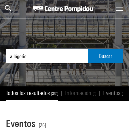
Skip to main content
Centre Pompidou
Buscar
Todos los resultados
Información
Eventos
|
|
[330]
[0]
[26]
Eventos
[26]