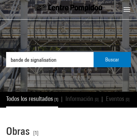
Skip to main content
Centre Pompidou
Buscar
Todos los resultados
Información
Eventos
|
|
|
[1]
[0]
[0]
Obras
[1]